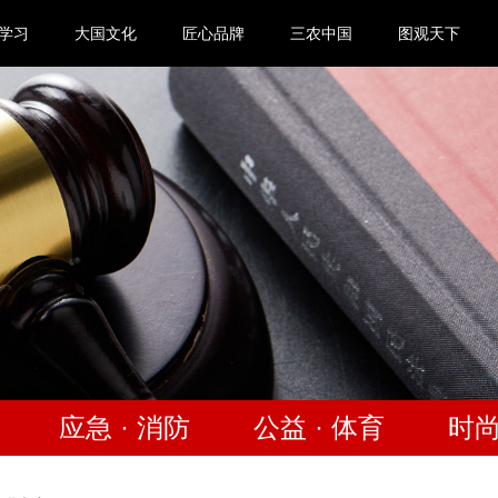
学习
大国文化
匠心品牌
三农中国
图观天下
应急 · 消防
公益 · 体育
时尚