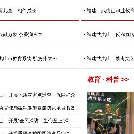
倾听儿童，相伴成长
• 福建：武夷山职业教育活
旅融万象 茶香润青春
• 福建武夷山：反诈宣传进
夷山市教育系统“弘扬伟大···
• 福建武夷山：禁毒文艺演
教育 · 科普 >>
山：开展地质灾害点巡查，保障群众···
急管理局组织参加基层防灾项目装备···
山：开展“全民消防，生命至上”消···
山：开学季严查校园周边食品安全