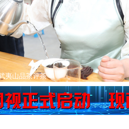
宣传月活动启动仪式暨冬春火灾防控工作部署会
际交流合作研讨会在武夷山举行
文化精髓滋养青少年
夷山马拉松赛鸣枪开跑
日武夷山品茶评茶