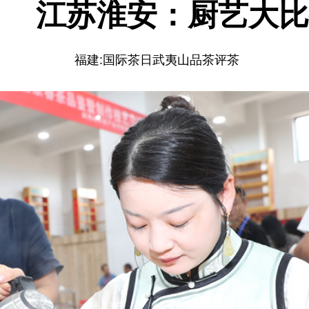
江苏淮安：厨艺大比
福建:国际茶日武夷山品茶评茶