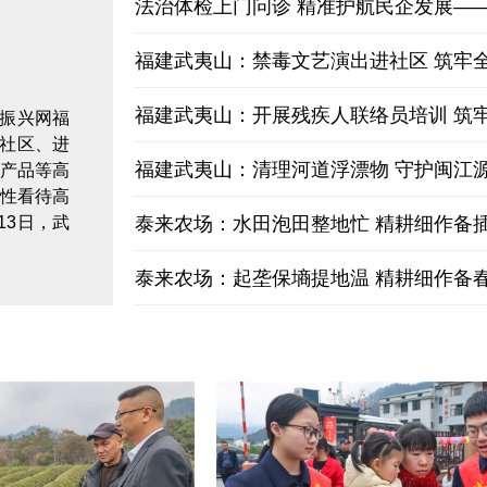
法治体检上门问诊 精准护航民企发展——市
福建武夷山：禁毒文艺演出进社区 筑牢全民
福建武夷山：开展残疾人联络员培训 筑牢基
村振兴网福
进社区、进
福建武夷山：清理河道浮漂物 守护闽江源头
财产品等高
性看待高
13日，武
泰来农场：水田泡田整地忙 精耕细作备
泰来农场：起垄保墒提地温 精耕细作备