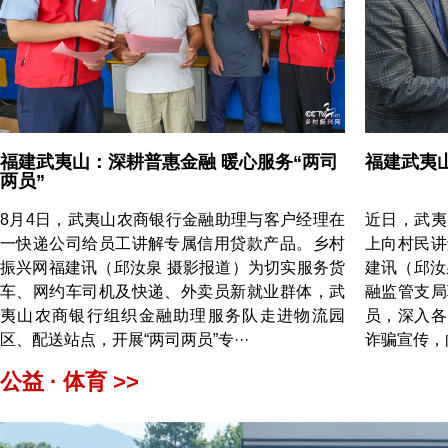
福建武夷山：深耕普惠金融 暖心服务“两司
福建武夷
两员”
8月4日，武夷山农商银行金融助理与客户经理在
近日，武夷
一快递公司给员工讲解专属信用贷款产品。乡村
上向村民讲
振兴网福建讯（邱汝泉 摄影报道）为切实服务货
建讯（邱汝
车、网约车司机及快递、外卖员新就业群体，武
融监管支局
夷山农商银行组织金融助理服务队走进物流园
员，深入各
区、配送站点，开展“两司两员”专···
诈骗宣传，
公益 · 体育 >>