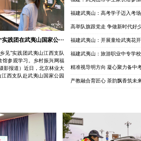
福建武夷山：高考学子迈入考场
高举队旗跟党走 争做新时代好
”实践团在武夷山国家公···
福建武夷山：开展童绘武夷花开六一
“乡见”实践团武夷山江西支队
福建武夷山：旅游职业中专学校举
教馆参观学习。乡村振兴网福
精准视导明方向 凝心聚力备中
 摄影报道）近日，北京林业大
夷山江西支队赴武夷山国家公园
产教融合育匠心 茶韵飘香筑未来—