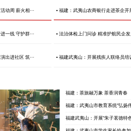
动周 薪火相···
• 福建：武夷山农商银行走进茶企开展·
一线 守护群···
• 法治体检上门问诊 精准护航民企发展
出进社区 筑···
• 福建武夷山：开展残疾人联络员培训·
福建：茶旅融万象 茶香润青春
福建：武夷山市教育系统“弘扬伟大
福建武夷山：开展“朱子茗德特色教
福建：武夷山市学生家长给参加高