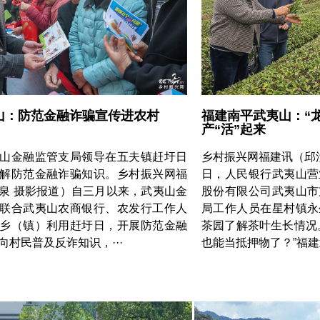
山：防范金融诈骗宣传进农村
福建南平武夷山：“
产“活”起来
山金融监管支局领导在五夫镇赶圩日
乡村振兴网福建讯（邱汝
解防范金融诈骗知识。乡村振兴网福
日，人民银行武夷山营
泉 摄影报道）自三月以来，武夷山金
股份有限公司武夷山市
联合武夷山农商银行、农发行工作人
局工作人员在星村镇永
乡（镇）利用赶圩日，开展防范金融
茶园了解茶叶生长情况
向村民普及反诈知识，···
也能当抵押物了？”福建武