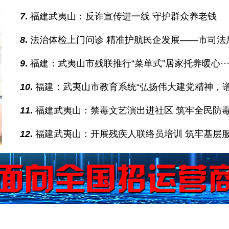
7
.
福建武夷山：反诈宣传进一线 守护群众养老钱
8
.
法治体检上门问诊 精准护航民企发展——市司法局·
9
.
福建：武夷山市残联推行“菜单式”居家托养暖心··
10
.
福建：武夷山市教育系统“弘扬伟大建党精神，谱·
11
.
福建武夷山：禁毒文艺演出进社区 筑牢全民防毒防
12
.
福建武夷山：开展残疾人联络员培训 筑牢基层服务