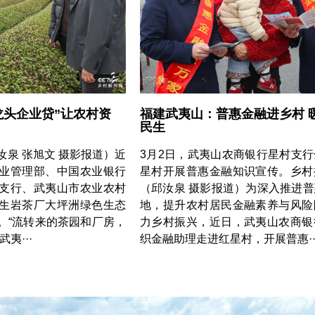
龙头企业贷”让农村资
福建武夷山：普惠金融进乡村 
民生
泉 张旭文 摄影报道）近
3月2日，武夷山农商银行星村支
业管理部、中国农业银行
星村开展普惠金融知识宣传。乡村
支行、武夷山市农业农村
（邱汝泉 摄影报道）为深入推进
生岩茶厂大坪洲绿色生态
地，提升农村居民金融素养与风险
。“流转来的茶园和厂房，
力乡村振兴，近日，武夷山农商银
夷···
织金融助理走进红星村，开展普惠··