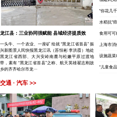
“你花几
水稻抗“
龙江县：三业协同强赋能 县域经济提质效
食用可可
一头牛、一个农业、一座矿 绘就 “黑龙江省首县” 振
上海市消
兴新图景人民快报黑龙江讯（苏恒彬 李洪霞）地处
设施蔬菜
黑龙江省西部、大兴安岭南麓与松嫩平原过渡地
带，素有 “黑龙江省首县”之称、航天英雄翟志刚故
“儿童食
乡的齐齐哈尔市龙···
交通 · 汽车 >>