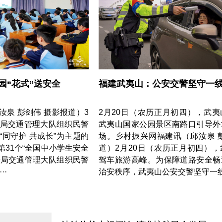
园“花式”送安全
福建武夷山：公安交警坚守一
泉 彭剑伟 摄影报道）3
2月20日（农历正月初四），武
安局交通管理大队组织民警
武夷山国家公园景区南路口引导外
同守护 共成长”为主题的
场。乡村振兴网福建讯（邱汝泉 
31个“全国中小学生安全
道）2月20日（农历正月初四）
安局交通管理大队组织民警
驾车旅游高峰。为保障道路安全畅
··
治安秩序，武夷山公安交警坚守一线·