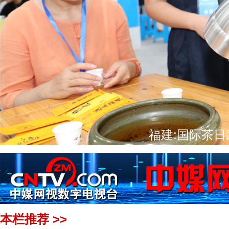
新乡市举行 2025 年 119 消防
福建：南平市茶文化茶产业国
福建建瓯：以传统
福建：2025武
福建:国际茶
本栏推荐 >>