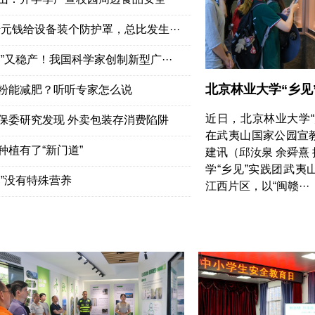
千元钱给设备装个防护罩，总比发生···
癌”又稳产！我国科学家创制新型广···
北京林业大学“乡见
粉能减肥？听听专家怎么说
近日，北京林业大学
保委研究发现 外卖包装存消费陷阱
在武夷山国家公园宣
种植有了“新门道”
建讯（邱汝泉 余舜熹
学“乡见”实践团武
品”没有特殊营养
江西片区，以“闽赣···