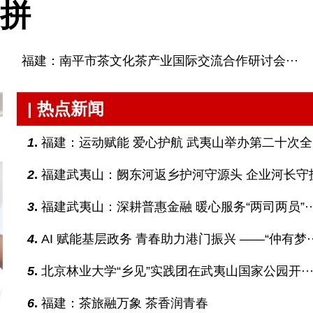
拼
福建：南平市茶文化茶产业国际交流合作研讨会···
| 热点新闻
1
.
福建：运动赋能 爱心护航 武夷山举办第二十次全·
2
.
福建武夷山：阙东河返乡护河守源头 企业河长守护·
3
.
福建武夷山：深耕普惠金融 暖心服务“两司两员”··
4
.
AI 赋能基层政务 青春助力港门振兴 ——“仲有梦··
5
.
北京林业大学“乡见”实践团在武夷山国家公园开··
6
.
福建：茶旅融万象 茶香润青春