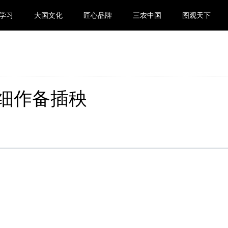
学习
大国文化
匠心品牌
三农中国
图观天下
细作备插秧