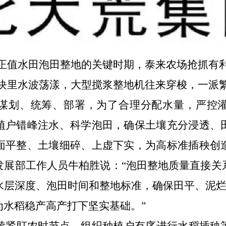
正值水田泡田整地
的
关键
时
期，泰来农场抢抓有
块里水波荡漾，大型搅浆整地机往来穿梭，一派
谋划、
统筹
、
部署
，
为了
合理分配水量，严控
植户错峰注水、科学泡田，确保土壤充分浸透、
面平整、土壤细碎、上虚下实，为高标准插秧创
发展部工作人员牛柏胜说
：
“泡田整地质量直接关
水层深度、泡田时间和整地标准，确保田平、泥
为水稻稳产高产打下坚实基础。
”