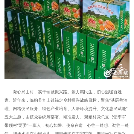
凝心兴山村，实干铺就振兴路。聚力惠民生，初心温暖百姓
家。近年来，临朐县九山镇锚定乡村振兴战略目标，聚焦“基层善治
理、网格便民服务、特色产业培育、人居环境提升、文化惠民赋能”
五大主题，由镇党委统筹部署、精准发力。聚粮村党总支书记李军
带领村“两委”一班人，初心如磐、使命在肩，心往一处想、劲往一处
使，把汗水洒在山间地头，把脚步印在农家院落，把担当写在振兴