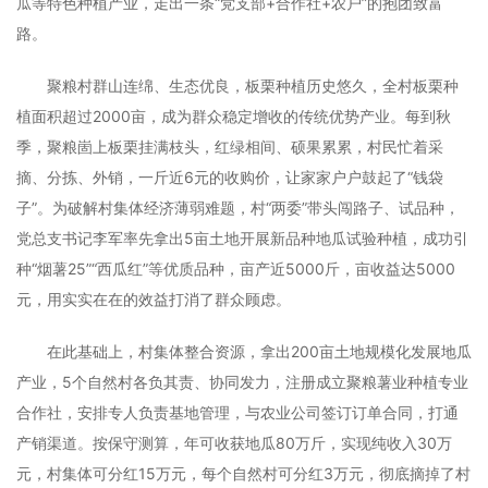
瓜等特色种植产业，走出一条“党支部+合作社+农户”的抱团致富
路。
聚粮村群山连绵、生态优良，板栗种植历史悠久，全村板栗种
植面积超过2000亩，成为群众稳定增收的传统优势产业。每到秋
季，聚粮崮上板栗挂满枝头，红绿相间、硕果累累，村民忙着采
摘、分拣、外销，一斤近6元的收购价，让家家户户鼓起了“钱袋
子”。为破解村集体经济薄弱难题，村“两委”带头闯路子、试品种，
党总支书记李军率先拿出5亩土地开展新品种地瓜试验种植，成功引
种“烟薯25”“西瓜红”等优质品种，亩产近5000斤，亩收益达5000
元，用实实在在的效益打消了群众顾虑。
在此基础上，村集体整合资源，拿出200亩土地规模化发展地瓜
产业，5个自然村各负其责、协同发力，注册成立聚粮薯业种植专业
合作社，安排专人负责基地管理，与农业公司签订订单合同，打通
产销渠道。按保守测算，年可收获地瓜80万斤，实现纯收入30万
元，村集体可分红15万元，每个自然村可分红3万元，彻底摘掉了村