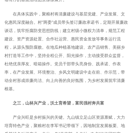
在具体实践中，聚粮村将清廉建设与基层党建、产业发展、文
化惠民深度融合。村“两委”成员带头签订廉政承诺书，定期开展廉政
谈话，筑牢拒腐防变思想防线；建立村级小微权力清单，规范工程
建设、资产资源处置、合作社运营、惠民资金发放等事务运行流
程，从源头预防腐败。在地瓜种植基地建设、农产品销售、美丽乡
村打造等工作中，坚持全程公开、阳光操作，主动接受群众监督，
杜绝优亲厚友、暗箱操作。党员干部带头亮身份、践承诺、作表
率，在产业发展、环境整治、乡风文明建设中走在前、作示范，带
动全村形成崇廉尚洁、向上向善的良好氛围，为乡村发展筑牢清廉
根基。
之三，山林兴产业，沃土育希望，富民强村奔共富
产业兴旺是乡村振兴的关键。九山镇立足山区资源禀赋，大力
培育特色产业，聚粮村在李军书记带领下，因地制宜发展板栗、地