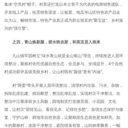
集体“空壳村”帽子。村里还打造以本土骨干为代表的电商销售团队，
开发线上产品，拓宽销售渠道，让板栗、地瓜等山区特色农产品走
出大山、畅销市场，特色产业真正成为群众致富的“聚宝盆”、乡村振
兴的“强引擎”。
之四，青山焕新颜，碧水映农家，和美宜居入画来
九山镇牢固树立“绿水青山就是金山银山”理念，持续推进人居环
境整治，聚粮村依托优越自然生态，全员参与、全域提升，4个自然
村成功获评县级美丽乡村，让山村既有“颜值”更有“内涵”。
村“两委”带头开展人居环境整治，清理村内垃圾、污水、杂物，
拆除乱搭乱建、残垣断壁，整治乱堆乱放，实现村庄干净整洁。在
整治中注重保留乡土风貌，因地制宜打造微景观、小花园、文化
墙，让村庄“望得见山、看得见水、记得住乡愁”。加强生态保护与修
复，守护山林、耕地等自然资源，让聚粮崮生态底色更加鲜亮。如
今的聚粮村，道路干净整洁，庭院错落有致，山间林果飘香，一幅