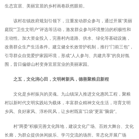
生态宜居、美丽宜居的乡村画卷跃然眼前。
该村在镇政府规划引领下，注重发动群众参与，通过开展“美丽
庭院”“卫生文明户”评选等活动，激发群众参与环境整治的积极性和
主动性。加大资金投入，完善村内道路、供水、绿化等基础设施，
改善群众生产生活条件。建立健全长效管护机制，推行“门前三包”，
引导群众自觉爱护家园环境，形成“人人参与、共建共享”的良好氛
围，昔日偏僻山村变身宜居宜业的美丽家园。
之五，文化润心田，文明树新风，德善聚粮启新程
文化是乡村振兴的灵魂。九山镇深入推进文化惠民工程，聚粮
村以新时代文明实践站为载体，丰富群众精神文化生活，培育文明
乡风、良好家风、淳朴民风，让乡村既富“口袋”更富“脑袋”。
村“两委”积极完善文化阵地，建设文化广场、百姓大舞台、文化
长廊，为群众提供休闲娱乐、学习交流的场所。常态化开展广场