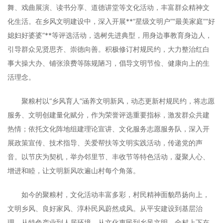
舞、戏曲展演、读书分享、道德讲堂等文化活动，丰富群众精神文
化生活。在乡风文明建设中，深入开展**“星级文明户”“最美家庭”“好
媳妇好婆婆”**等评选活动，选树先进典型，用身边事教育身边人，
引导群众见贤思齐、崇德向善。积极修订村规民约，大力整治红白
事大操大办、铺张浪费等陈规陋习，倡导文明节俭、健康向上的生
活理念。
聚粮村以“乡风育人”涵养文明新风，动态更新村规民约，将志愿
服务、文明创建量化赋分，作为荣誉评选重要指标，激发群众共建
热情；依托文化阵地组建理论宣讲、文化服务志愿服务队，深入开
展政策宣传、技术指导、关爱帮扶等文明实践活动，传递党的声
音。以节庆为契机，举办邻里节、丰收节等特色活动，凝聚人心、
增进和睦，让文明新风吹遍山村每个角落。
如今的聚粮村，文化活动丰富多彩，村民精神面貌昂扬向上，
文明乡风、良好家风、淳朴民风蔚然成风。从平安建设到基层治
理，从特色产业到人居环境，从文化惠民到乡风文明，全村上下在