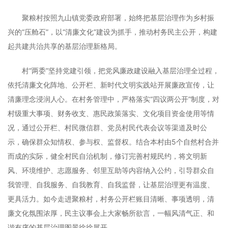
聚粮村按照九山镇党委政府部署，始终把基层治理作为乡村振
兴的“压舱石”，以“清廉文化”建设为抓手，推动村务民主公开，构建
起共建共治共享的基层治理新格局。
村“两委”坚持党建引领，把党风廉政建设融入基层治理全过程，
依托清廉文化阵地、公开栏、新时代文明实践站开展廉政宣传，让
清廉理念浸润人心。在村务管理中，严格落实“四议两公开”制度，对
村级重大事项、财务收支、惠民政策落实、文化项目资金使用等情
况，通过公开栏、村民微信群、党员村民代表会议等渠道及时公
示，确保群众知情权、参与权、监督权。结合本村由5个自然村合并
而成的实际，健全村民自治机制，修订完善村规民约，将文明新
风、环境维护、志愿服务、邻里互助等内容纳入公约，引导群众自
我管理、自我服务、自我教育、自我监督，让基层治理更有温度、
更具活力。如今走进聚粮村，村务公开栏账目清晰、事项透明，清
廉文化氛围浓厚，民主议事会上大家畅所欲言，一幅风清气正、和
谐有序的基层治理图景徐徐展开。