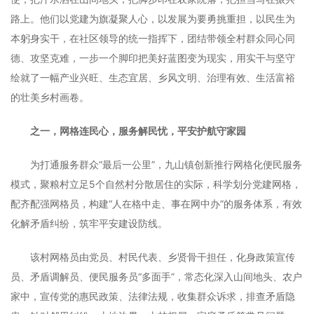
路上。他们以党建为旗凝聚人心，以发展为要勇挑重担，以民生为
本躬身实干，在社区领导的统一指挥下，团结带领全村群众同心同
德、攻坚克难，一步一个脚印把美好蓝图变为现实，用实干与坚守
绘就了一幅产业兴旺、生态宜居、乡风文明、治理有效、生活富裕
的壮美乡村画卷。
之一，网格连民心，服务解民忧，平安护航守家园
为打通服务群众“最后一公里”，九山镇创新推行网格化便民服务
模式，聚粮村立足5个自然村分散居住的实际，科学划分党建网格，
配齐配强网格员，构建“人在格中走、事在网中办”的服务体系，有效
化解矛盾纠纷，筑牢平安建设防线。
该村网格员由党员、村民代表、乡贤骨干担任，化身政策宣传
员、矛盾调解员、便民服务员“多面手”，常态化深入山间地头、农户
家中，宣传党的惠民政策、法律法规，收集群众诉求，排查矛盾隐