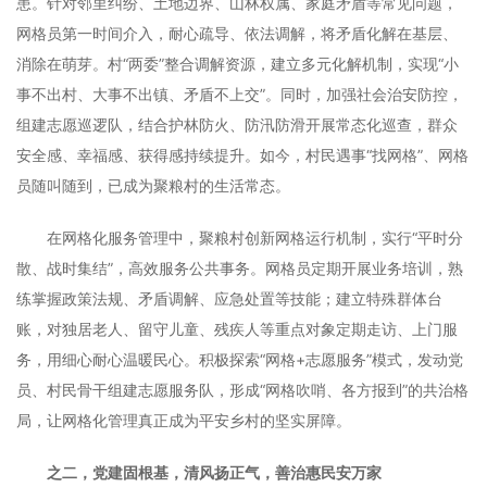
患。针对邻里纠纷、土地边界、山林权属、家庭矛盾等常见问题，
网格员第一时间介入，耐心疏导、依法调解，将矛盾化解在基层、
消除在萌芽。村“两委”整合调解资源，建立多元化解机制，实现“小
事不出村、大事不出镇、矛盾不上交”。同时，加强社会治安防控，
组建志愿巡逻队，结合护林防火、防汛防滑开展常态化巡查，群众
安全感、幸福感、获得感持续提升。如今，村民遇事“找网格”、网格
员随叫随到，已成为聚粮村的生活常态。
在网格化服务管理中，聚粮村创新网格运行机制，实行“平时分
散、战时集结”，高效服务公共事务。网格员定期开展业务培训，熟
练掌握政策法规、矛盾调解、应急处置等技能；建立特殊群体台
账，对独居老人、留守儿童、残疾人等重点对象定期走访、上门服
务，用细心耐心温暖民心。积极探索“网格+志愿服务”模式，发动党
员、村民骨干组建志愿服务队，形成“网格吹哨、各方报到”的共治格
局，让网格化管理真正成为平安乡村的坚实屏障。
之二，党建固根基，清风扬正气，善治惠民安万家