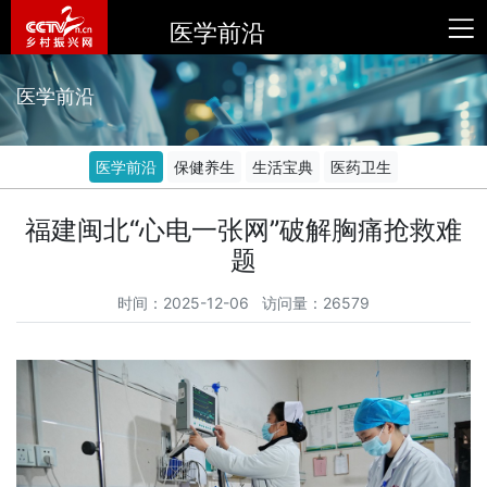
医学前沿
医学前沿
医学前沿
保健养生
生活宝典
医药卫生
福建闽北“心电一张网”破解胸痛抢救难
题
时间：2025-12-06 访问量：26579