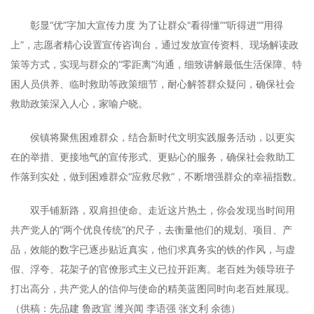
彰显“优”字加大宣传力度 为了让群众“看得懂”“听得进““用得
上”，志愿者精心设置宣传咨询台，通过发放宣传资料、现场解读政
策等方式，实现与群众的“零距离”沟通，细致讲解最低生活保障、特
困人员供养、临时救助等政策细节，耐心解答群众疑问，确保社会
救助政策深入人心，家喻户晓。
侯镇将聚焦困难群众，结合新时代文明实践服务活动，以更实
在的举措、更接地气的宣传形式、更贴心的服务，确保社会救助工
作落到实处，做到困难群众“应救尽救”，不断增强群众的幸福指数。
双手铺新路，双肩担使命。走近这片热土，你会发现当时间用
共产党人的“两个优良传统”的尺子，去衡量他们的规划、项目、产
品，效能的数字已逐步贴近真实，他们求真务实的铁的作风，与虚
假、浮夸、花架子的官僚形式主义已拉开距离。老百姓为领导班子
打出高分，共产党人的信仰与使命的精美蓝图同时向老百姓展现。
（供稿：先品建 鲁政宣 潍兴闻 李语强 张文利 余德）