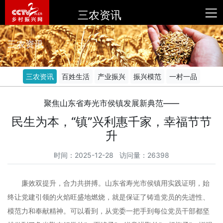
三农资讯
三农资讯
三农资讯
百姓生活
产业振兴
振兴模范
一村一品
聚焦山东省寿光市侯镇发展新典范——
民生为本，“镇”兴利惠千家，幸福节节
升
时间：2025-12-28 访问量：26398
廉效双提升，合力共拼搏。山东省寿光市侯镇用实践证明，始
终让党建引领的火焰旺盛地燃烧，就是保证了铸造党员的先进性、
模范力和奉献精神。可以看到，从党委一把手到每位党员干部都坚