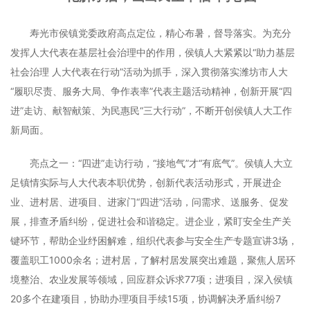
寿光市侯镇党委政府高点定位，精心布暑，督导落实。为充分
发挥人大代表在基层社会治理中的作用，侯镇人大紧紧以“助力基层
社会治理 人大代表在行动”活动为抓手，深入贯彻落实潍坊市人大
“履职尽责、服务大局、争作表率”代表主题活动精神，创新开展“四
进”走访、献智献策、为民惠民“三大行动”，不断开创侯镇人大工作
新局面。
亮点之一：“四进”走访行动，“接地气”才“有底气”。侯镇人大立
足镇情实际与人大代表本职优势，创新代表活动形式，开展进企
业、进村居、进项目、进家门“四进”活动，问需求、送服务、促发
展，排查矛盾纠纷，促进社会和谐稳定。进企业，紧盯安全生产关
键环节，帮助企业纾困解难，组织代表参与安全生产专题宣讲3场，
覆盖职工1000余名；进村居，了解村居发展突出难题，聚焦人居环
境整治、农业发展等领域，回应群众诉求77项；进项目，深入侯镇
20多个在建项目，协助办理项目手续15项，协调解决矛盾纠纷7