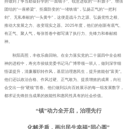
持做到了争当勤奋好学的“一面镜子”、锐意进取的“一杆旗子”、增强
团结的“一座桥梁”、拒腐防变的“一堵铁墙”，弘扬正气的“一把利
剑”、无私奉献的“一头黄牛”，这便是战斗力之源、弘扬党性之根、
推动大发展之力、改变现实之器。2025年度，他们的创新有底气、
有正气、聚人气，每张答卷中都写满了执行力、先锋力和奉献精
神。
秋阳高照，丰收乐曲回响。在全力落实党的二十届四中全会精
神的进程中，寿光市侯镇党委书记马广博带领一班人，做到深学细
悟谋提升，清廉履职转作风，基层治理惠民生，提升效能创“富美”。
他们还以政治合格、作风过硬、正气敢为、提质增效的成果，向社
会交出一份“硬核”答卷。他们做到以向百姓展示的每一组发展数字，
都求证先锋担当成果的效能性和惠民性具有的社会价值。
“镇”动力全开启，治理先行
化解矛盾，画出民生幸福“同心圆”