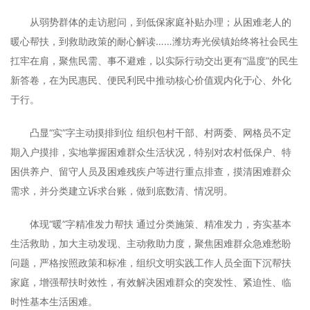
从弱势群体的走访慰问，到低保家庭补贴办理；从困难老人的
暖心帮扶，到救助政策的耐心解读……潍坊寿光侯镇始终将社会民生
扛牢在肩，聚焦民需、事不避难，以实际行动交出更有“温度”的民生
新答卷，在为民惠民、便民利民中推动核心价值观内化于心、外化
于行。
凸显“实”字主动摸排到位 组织包村干部、村两委、网格员不定
期入户摸排，实地掌握困难群众生活状况，特别对农村低保户、特
困供养户、留守人员及困难残疾户等进行重点排查，摸清困难群众
需求，并分类建立诉求台账，做到底数清、情况明。
体现“暖”字精准发力帮扶 通过分类施策、精准发力，夯实基本
生活救助，加大主动发现、主动救助力度，聚焦困难群众急难愁盼
问题，严格按照政策和标准，组织文明实践工作人员全面下沉帮扶
家庭，增强帮扶时效性，有效解决困难群众的突发性、紧迫性、临
时性基本生活困难。