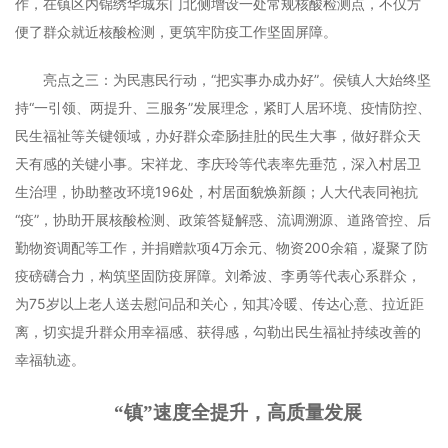
作，在镇区内锦绣华城东门北侧增设一处常规核酸检测点，不仅方
便了群众就近核酸检测，更筑牢防疫工作坚固屏障。
亮点之三：为民惠民行动，“把实事办成办好”。侯镇人大始终坚
持“一引领、两提升、三服务”发展理念，紧盯人居环境、疫情防控、
民生福祉等关键领域，办好群众牵肠挂肚的民生大事，做好群众天
天有感的关键小事。宋祥龙、李庆玲等代表率先垂范，深入村居卫
生治理，协助整改环境196处，村居面貌焕新颜；人大代表同袍抗
“疫”，协助开展核酸检测、政策答疑解惑、流调溯源、道路管控、后
勤物资调配等工作，并捐赠款项4万余元、物资200余箱，凝聚了防
疫磅礴合力，构筑坚固防疫屏障。刘希波、李勇等代表心系群众，
为75岁以上老人送去慰问品和关心，知其冷暖、传达心意、拉近距
离，切实提升群众用幸福感、获得感，勾勒出民生福祉持续改善的
幸福轨迹。
“镇”速度全提升，高质量发展