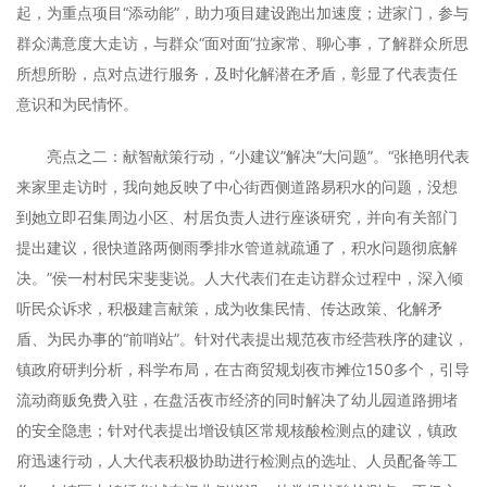
起，为重点项目“添动能”，助力项目建设跑出加速度；进家门，参与
群众满意度大走访，与群众“面对面”拉家常、聊心事，了解群众所思
所想所盼，点对点进行服务，及时化解潜在矛盾，彰显了代表责任
意识和为民情怀。
亮点之二：献智献策行动，“小建议”解决“大问题”。“张艳明代表
来家里走访时，我向她反映了中心街西侧道路易积水的问题，没想
到她立即召集周边小区、村居负责人进行座谈研究，并向有关部门
提出建议，很快道路两侧雨季排水管道就疏通了，积水问题彻底解
决。”侯一村村民宋斐斐说。人大代表们在走访群众过程中，深入倾
听民众诉求，积极建言献策，成为收集民情、传达政策、化解矛
盾、为民办事的“前哨站”。针对代表提出规范夜市经营秩序的建议，
镇政府研判分析，科学布局，在古商贸规划夜市摊位150多个，引导
流动商贩免费入驻，在盘活夜市经济的同时解决了幼儿园道路拥堵
的安全隐患；针对代表提出增设镇区常规核酸检测点的建议，镇政
府迅速行动，人大代表积极协助进行检测点的选址、人员配备等工