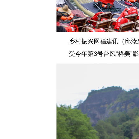
乡村振兴网福建讯（邱汝
受今年第3号台风“格美