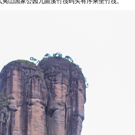
在武夷山国家公园九曲溪竹筏码头有序乘坐竹筏。