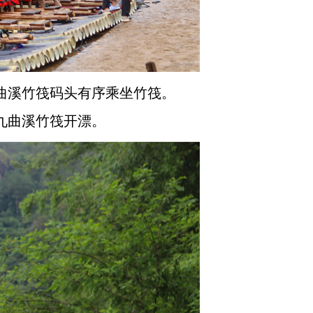
九曲溪竹筏码头有序乘坐竹筏。
九曲溪竹筏开漂。