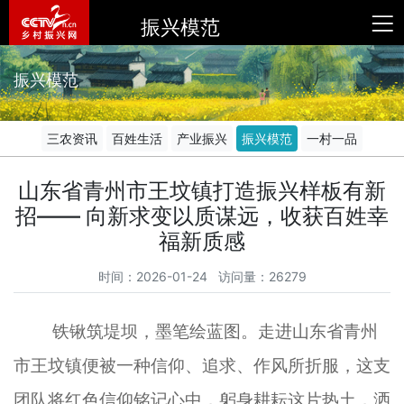
振兴模范
振兴模范
三农资讯
百姓生活
产业振兴
振兴模范
一村一品
山东省青州市王坟镇打造振兴样板有新
招—— 向新求变以质谋远，收获百姓幸
福新质感
时间：2026-01-24 访问量：26279
铁锹筑堤坝，墨笔绘蓝图。走进山东省青州
市王坟镇便被一种信仰、追求、作风所折服，这支
团队将红色信仰铭记心中，躬身耕耘这片热土，洒