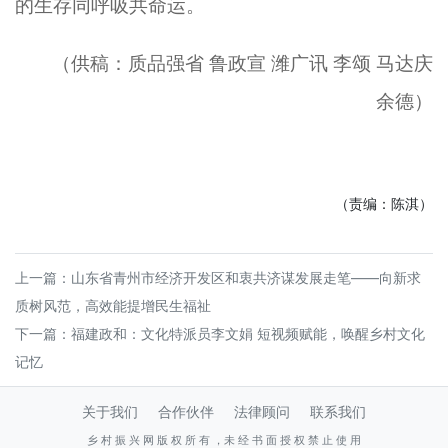
的生存同呼吸共命运。
（
供稿：质品强省
鲁政宣
潍广讯
李颂
马达庆
余德
）
（责编：陈淇）
上一篇：
山东省青州市经济开发区和衷共济谋发展走笔——向新求
质树风范，高效能提增民生福祉
下一篇：
福建政和：文化特派员李文娟 短视频赋能，唤醒乡村文化
记忆
关于我们
合作伙伴
法律顾问
联系我们
乡 村 振 兴 网 版 权 所 有 ，未 经 书 面 授 权 禁 止 使 用