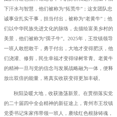
下汗水与智慧，他们被称为“拓荒牛”；这支团队忠
诚事业扎实干事，担当付出，被称为“老黄牛”；他
们以中华民族先进文化的脉络，去描绘富美乡村的
美景，他们被称为“孺子牛”。
2025年，
王坟镇
领导
一班人
敢想敢干，勇于付出，大地才变得肥沃，他
们浇灌、修剪，民生幸福才变得绿树
常
青。老黄牛
的精神一旦与党的信念与发展战略融为一体，便释
放出双倍的能量，将真实收获变得更加丰硕。
秋阳染暖大地，收获激荡新景。在贯彻落实党
的二十届四中全会精神的新征途上，青州市王坟镇
党委书记朱家伟带领一班人，赓续红色根脉铸魂，