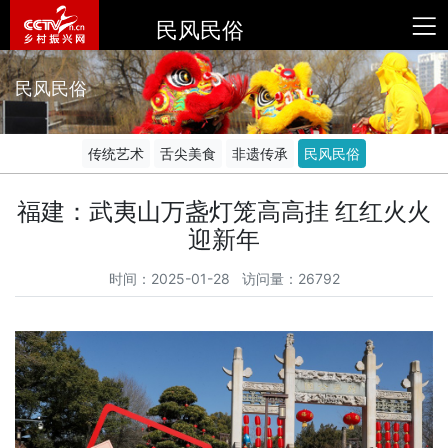
民风民俗
民风民俗
传统艺术
舌尖美食
非遗传承
民风民俗
福建：武夷山万盏灯笼高高挂 红红火火
迎新年
时间：2025-01-28 访问量：26792