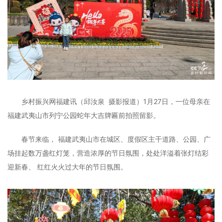
乡村振兴网福建讯（邱汝泉 摄影报道）1月27日，一位母亲在
福建武夷山市列宁公园蛇年大吉牌匾前拍照留影。
春节来临， 福建武夷山市在城区、度假区主干道路、公园、广
场挂起数万盏红灯笼，营造浓厚的节日氛围，处处洋溢着张灯结彩
迎新春、 红红火火过大年的节日氛围。