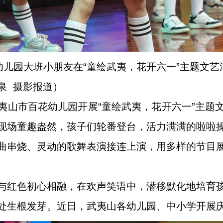
花幼儿园大班小朋友在“童绘武夷，花开六一”主题文
泉 摄影报道）
夷山市百花幼儿园开展“童绘武夷，花开六一”主题
现场童趣盎然，孩子们轮番登台，活力满满的啦啦
曲串烧、灵动的歌舞表演接连上演，用多样的节目
与红色初心相融，在欢声笑语中，潜移默化地培育
处生根发芽。近日，武夷山各幼儿园、中小学开展