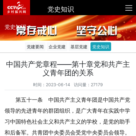
党史知识
党史知识
党建要闻
企业党建
基层党建
党史知识
中国共产党章程——第十章党和共产主
义青年团的关系
时间：2023-06-14 访问量：27179
第五十一条 中国共产主义青年团是中国共产党
领导的先进青年的群团组织，是广大青年在实践中学
习中国特色社会主义和共产主义的学校，是党的助手
和后备军。共青团中央委员会受党中央委员会领导。