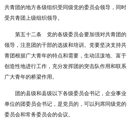
共青团的地方各级组织受同级党的委员会领导，同时
受共青团上级组织领导。
第五十二条 党的各级委员会要加强对共青团的
领导，注意团的干部的选拔和培训。党要坚决支持共
青团根据广大青年的特点和需要，生动活泼地、富于
创造性地进行工作，充分发挥团的突击队作用和联系
广大青年的桥梁作用。
团的县级和县级以下各级委员会书记，企业事业
单位的团委员会书记，是党员的，可以列席同级党的
委员会和常务委员会的会议。