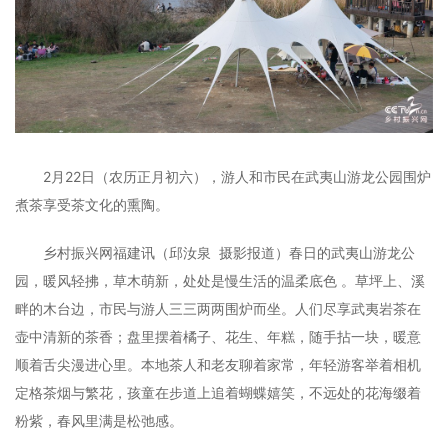
2月22日（农历正月初六），游人和市民在武夷山游龙公园围炉
煮茶享受茶文化的熏陶。
乡村振兴网福建讯（邱汝泉 摄影报道）春日的武夷山游龙公
园，暖风轻拂，草木萌新，处处是慢生活的温柔底色 。草坪上、溪
畔的木台边，市民与游人三三两两围炉而坐。人们尽享武夷岩茶在
壶中清新的茶香；盘里摆着橘子、花生、年糕，随手拈一块，暖意
顺着舌尖漫进心里。本地茶人和老友聊着家常，年轻游客举着相机
定格茶烟与繁花，孩童在步道上追着蝴蝶嬉笑，不远处的花海缀着
粉紫，春风里满是松弛感。