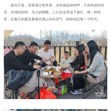
阳光不燥，茶香漫过青草香，没有催促的钟声，只有闲谈的笑
语、水沸的轻响、鸟儿的啁啾。人们在这里放下匆忙，捧一杯热
茶，任春日的暖意裹着武夷山水的灵气，静静淌过每一寸时光。