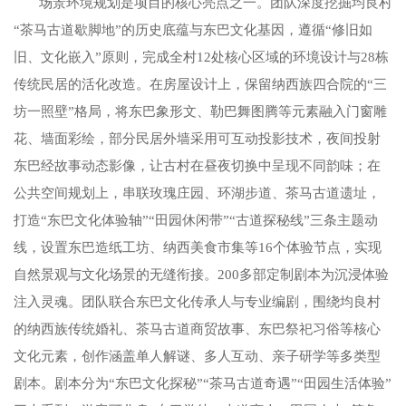
场景环境规划是项目的核心亮点之一。团队深度挖掘均良村
“茶马古道歇脚地”的历史底蕴与东巴文化基因，遵循“修旧如
旧、文化嵌入”原则，完成全村12处核心区域的环境设计与28栋
传统民居的活化改造。在房屋设计上，保留纳西族四合院的“三
坊一照壁”格局，将东巴象形文、勒巴舞图腾等元素融入门窗雕
花、墙面彩绘，部分民居外墙采用可互动投影技术，夜间投射
东巴经故事动态影像，让古村在昼夜切换中呈现不同韵味；在
公共空间规划上，串联玫瑰庄园、环湖步道、茶马古道遗址，
打造“东巴文化体验轴”“田园休闲带”“古道探秘线”三条主题动
线，设置东巴造纸工坊、纳西美食市集等16个体验节点，实现
自然景观与文化场景的无缝衔接。
200多部定制剧本为沉浸体验
注入灵魂。团队联合东巴文化传承人与专业编剧，围绕均良村
的纳西族传统婚礼、茶马古道商贸故事、东巴祭祀习俗等核心
文化元素，创作涵盖单人解谜、多人互动、亲子研学等多类型
剧本。剧本分为“东巴文化探秘”“茶马古道奇遇”“田园生活体验”