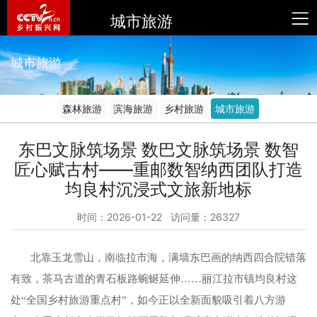
城市旅游
城市旅游
森林旅游
滨海旅游
乡村旅游
城市旅游
东巴文脉筑场景 数巴文脉筑场景 数智
匠心赋古村——重邮数智纳西团队打造
均良村沉浸式文旅新地标
时间：2026-01-22 访问量：26327
北靠玉龙雪山，南临拉市海，满墙东巴画的纳西四合院错落
有致，茶马古道的青石板路蜿蜒延伸
……丽江拉市镇均良村这
处“全国乡村旅游重点村”，如今正以全新面貌吸引着八方游