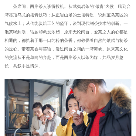
茶席间，两岸茶人谈得投机。从武夷岩茶的“做青”火候，聊到台
湾冻顶乌龙的摇青技巧；从正岩山场的土壤特质，说到宝岛茶区的
气候水土；从传统炭焙工艺的坚守，谈到现代制茶技术的创新。一
泡茶喝到淡，话题却愈发浓烈，原来无论闽台，爱茶之人的心都是
相通的，都执着于那一口纯粹的茶香，都敬畏着自然的馈赠与制茶
的匠心。带着茶香与笑语，漫过闽台之间的一湾海峡。原来茶文化
的交流从不是单向的奔赴，而是两岸茶人以茶为媒，共品岁月悠
长，共叙手足情深。