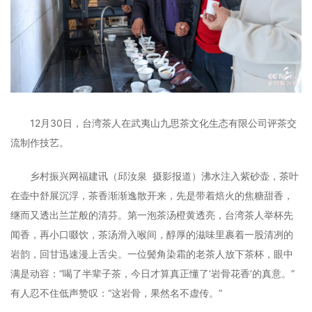
12月30日，台湾茶人在武夷山九思茶文化生态有限公司评茶交
流制作技艺。
乡村振兴网福建讯（邱汝泉 摄影报道）沸水注入紫砂壶，茶叶
在壶中舒展沉浮，茶香渐渐逸散开来，先是带着焙火的焦糖甜香，
继而又透出兰芷般的清芬。第一泡茶汤橙黄透亮，台湾茶人举杯先
闻香，再小口啜饮，茶汤滑入喉间，醇厚的滋味里裹着一股清冽的
岩韵，回甘迅速漫上舌尖。一位鬓角染霜的老茶人放下茶杯，眼中
满是动容：“喝了半辈子茶，今日才算真正懂了‘岩骨花香’的真意。”
有人忍不住低声赞叹：“这岩骨，果然名不虚传。”