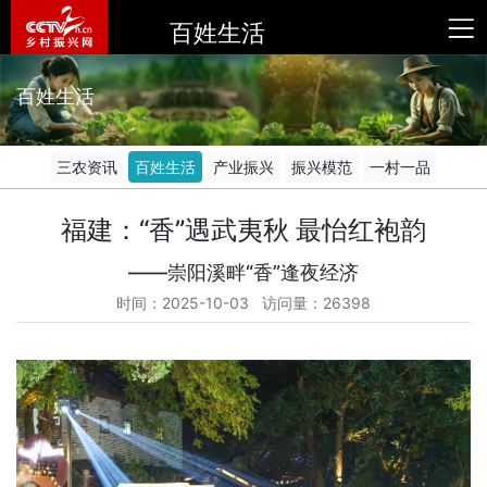
百姓生活
百姓生活
三农资讯
百姓生活
产业振兴
振兴模范
一村一品
福建：“香”遇武夷秋 最怡红袍韵
——崇阳溪畔“香”逢夜经济
时间：2025-10-03 访问量：26398