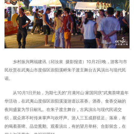
乡村振兴网福建讯（邱汝泉 摄影报道）10月2日晚，游客与市
民欣赏在武夷山市度假区崇阳溪畔朱子渡主舞台古风演出与现代民
谣。
从10月1日开始，为期七天的“月满河山·家国同庆”武夷茶啤嘉年
华活动，在武夷山度假区崇阳溪漫游道以茶香、酒香、食香交融的
夜间盛宴为节日献礼。在朱子渡主舞台，古风演出与现代民谣交
织，观众席不时传来掌声与欢呼声。游人三五成群驻足、落座，有
的喝着茶啤、品尝熏鹅、观看演出，有的望月举杯、合影留念，在