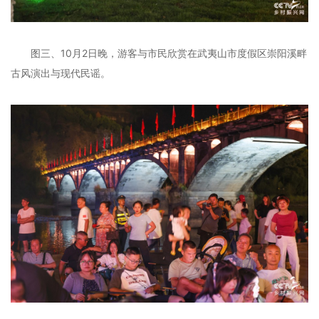
图三、10月2日晚，游客与市民欣赏在武夷山市度假区崇阳溪畔
古风演出与现代民谣。