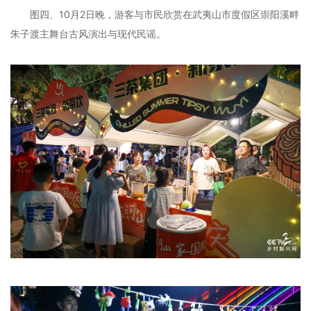
图四、10月2日晚，游客与市民欣赏在武夷山市度假区崇阳溪畔
朱子渡主舞台古风演出与现代民谣。