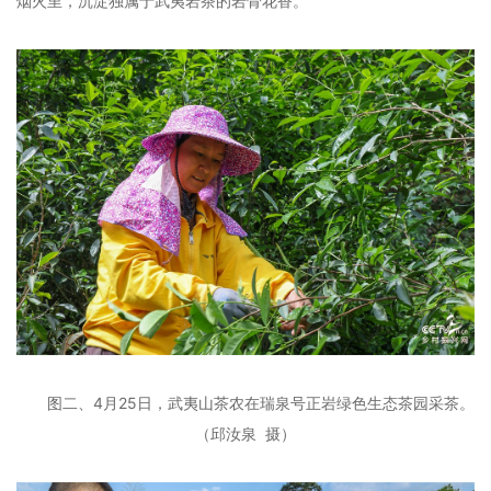
烟火里，沉淀独属于武夷岩茶的岩骨花香。
图二、4月25日，武夷山茶农在瑞泉号正岩绿色生态茶园采茶。
（邱汝泉 摄）