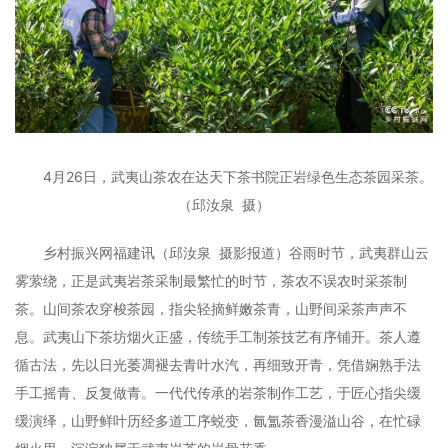
4月26日，武夷山茶农在达天下茶书院正岩绿色生态茶园采茶。
（邱汝泉 摄）
乡村振兴网福建讯（邱汝泉 摄影报道）谷雨时节，武夷群山云
雾萦绕，正是武夷岩茶采制最繁忙的时节，茶农不误农时采茶制
茶。山间茶农穿梭茶园，指尖轻摘鲜嫩茶青，山野间采茶声声不
息。武夷山下茶坊烟火正盛，传统手工制茶技艺有序铺开。茶人遵
循古法，先以日光萎凋褪去青叶水汽，再细致开青，凭借娴熟手法
手工摇青、反复做青。一代代传承的岩茶制作工艺，于匠心指尖缓
缓演绎，山野鲜叶历经多道工序蜕变，氤氲茶香漫溢山谷，在忙碌