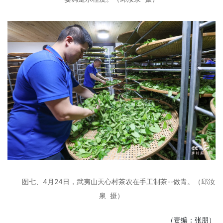
图七、4月24日，武夷山天心村茶农在手工制茶--做青。
（邱汝
泉 摄）
（责编：张朋）