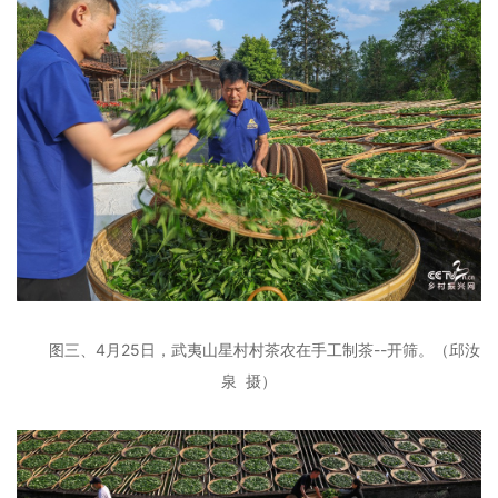
图三、4月25日，武夷山星村村茶农在手工制茶--开筛。
（邱汝
泉 摄）