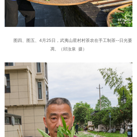
图四、图五、4月25日，武夷山星村村茶农在手工制茶--日光萎
凋。
（邱汝泉 摄）