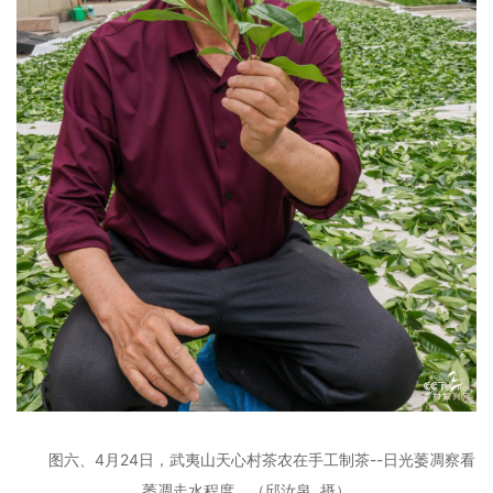
图六、4月24日，武夷山天心村茶农在手工制茶--日光萎凋察看
萎凋走水程度。
（邱汝泉 摄）